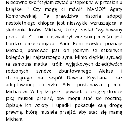
Niedawno skończyłam czytać przepiękną w przesłaniu
książkę: " Czy mogę ci mówić MAMO?" Agaty
Komorowskiej. Ta prawdziwa historia adopcji
nastoletniego chłopca jest niezwykle wzruszająca, a
śledzenie losów Michała, który został "wychowany
przez ulicę" i nie doświadczył wcześniej miłości jest
bardzo emocjonująca. Pani Komorowska poznaje
Michała, ponieważ jest on jednym ze szkolnych
kolegów jej najstarszego syna. Mimo ciężkiej sytuacji
ta samotna matka trójki wyjątkowych dzieci(dwóch
rodzonych synów: zbuntowanego Aleksa i
chorującego na zespół Downa Krystiana oraz
adoptowanej córeczki Ady) postanawia pomóc
Michałowi. W tej książce opowiada o długiej drodze
jaką musieli przejść, aby mogli stać się rodziną.
Opisuje ich wzloty i upadki, pokazuje całą drogę
prawną, którą musiała przejść, aby stać się mamą
Michała.