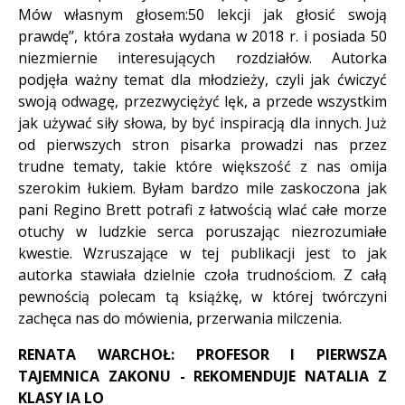
Mów własnym głosem:50 lekcji jak głosić swoją
prawdę’’, która została wydana w 2018 r. i posiada 50
niezmiernie interesujących rozdziałów. Autorka
podjęła ważny temat dla młodzieży, czyli jak ćwiczyć
swoją odwagę, przezwyciężyć lęk, a przede wszystkim
jak używać siły słowa, by być inspiracją dla innych. Już
od pierwszych stron pisarka prowadzi nas przez
trudne tematy, takie które większość z nas omija
szerokim łukiem. Byłam bardzo mile zaskoczona jak
pani Regino Brett potrafi z łatwością wlać całe morze
otuchy w ludzkie serca poruszając niezrozumiałe
kwestie. Wzruszające w tej publikacji jest to jak
autorka stawiała dzielnie czoła trudnościom. Z całą
pewnością polecam tą książkę, w której twórczyni
zachęca nas do mówienia, przerwania milczenia.
RENATA WARCHOŁ: PROFESOR I PIERWSZA
TAJEMNICA ZAKONU - REKOMENDUJE NATALIA Z
KLASY IA LO