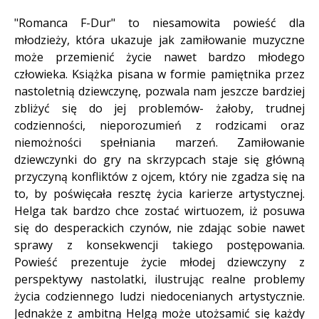
"Romanca F-Dur" to niesamowita powieść dla
młodzieży, która ukazuje jak zamiłowanie muzyczne
może przemienić życie nawet bardzo młodego
człowieka. Książka pisana w formie pamiętnika przez
nastoletnią dziewczynę, pozwala nam jeszcze bardziej
zbliżyć się do jej problemów- żałoby, trudnej
codzienności, nieporozumień z rodzicami oraz
niemożności spełniania marzeń. Zamiłowanie
dziewczynki do gry na skrzypcach staje się główną
przyczyną konfliktów z ojcem, który nie zgadza się na
to, by poświęcała resztę życia karierze artystycznej.
Helga tak bardzo chce zostać wirtuozem, iż posuwa
się do desperackich czynów, nie zdając sobie nawet
sprawy z konsekwencji takiego postępowania.
Powieść prezentuje życie młodej dziewczyny z
perspektywy nastolatki, ilustrując realne problemy
życia codziennego ludzi niedocenianych artystycznie.
Jednakże z ambitną Helgą może utożsamić się każdy