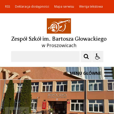
RSS
Deklaracja dostępności
Mapa serwisu
Wersja tekstowa
Zespół Szkół im. Bartosza Głowackiego
w Proszowicach
Szukaj
MENU GŁÓWNE
❚❚