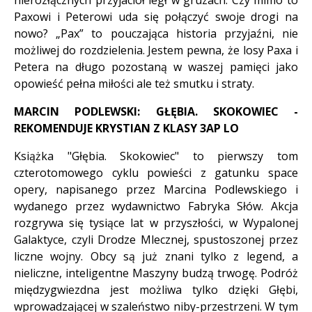
nierozłącznych przyjaciół legł w gruzach. Czy mimo to
Paxowi i Peterowi uda się połączyć swoje drogi na
nowo? „Pax” to pouczająca historia przyjaźni, nie
możliwej do rozdzielenia. Jestem pewna, że losy Paxa i
Petera na długo pozostaną w waszej pamięci jako
opowieść pełna miłości ale też smutku i straty.
MARCIN PODLEWSKI: GŁĘBIA. SKOKOWIEC -
REKOMENDUJE KRYSTIAN Z KLASY 3AP LO
Książka "Głębia. Skokowiec" to pierwszy tom
czterotomowego cyklu powieści z gatunku space
opery, napisanego przez Marcina Podlewskiego i
wydanego przez wydawnictwo Fabryka Słów. Akcja
rozgrywa się tysiące lat w przyszłości, w Wypalonej
Galaktyce, czyli Drodze Mlecznej, spustoszonej przez
liczne wojny. Obcy są już znani tylko z legend, a
nieliczne, inteligentne Maszyny budzą trwogę. Podróż
międzygwiezdna jest możliwa tylko dzięki Głębi,
wprowadzającej w szaleństwo niby-przestrzeni. W tym