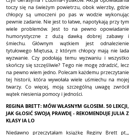
czyli Gerasyma i Lubima-rybaków. Akcja opowiadania
toczy się na świeżym powietrzu, obok wierzby, gdzie
chłopcy są umoczeni po pas w wodzie wykonując
pewnie zadanie. Nie jest to łatwe, napotykają przy tym
wiele problemów. Jest to na pewno opowiadanie
humorystyczne z dużą dawką dobrej zabawy i
śmiechu. Głównym wątkiem jest odnalezienie
tytułowego Miętusa, z którym chłopcy mają nie lada
wyzwanie. Czy podołają temu wyzwaniu i wszystko
skończy się szczęśliwie? Tego nie mogę zdradzić, lecz
na pewno wiem jedno. Polecam każdemu przeczytanie
tej historii, która wywołała wiele uśmiechu na mojej
twarzy. Co więcej, moją szczególną uwagę zwrócił
wątek niesienia pomocy i jedności.
REGINA BRETT: MÓW WŁASNYM GŁOSEM. 50 LEKCJI,
JAK GŁOSIĆ SWOJĄ PRAWDĘ - REKOMENDUJE JULIA Z
KLASY IA LO
Niedawno przeczytałam książkę Reginy Brett pt.,,