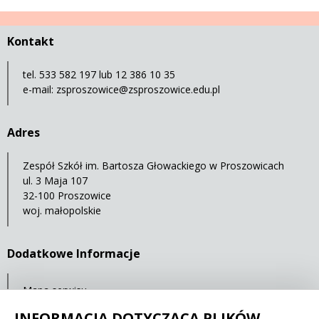
Kontakt
tel. 533 582 197 lub 12 386 10 35
e-mail:
zsproszowice@zsproszowice.edu.pl
Adres
Zespół Szkół im. Bartosza Głowackiego w Proszowicach
ul. 3 Maja 107
32-100 Proszowice
woj. małopolskie
Dodatkowe Informacje
Mapa serwisu
Statystyki oglądalności
INFORMACJA DOTYCZĄCA PLIKÓW