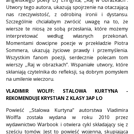
angielskiego poety D.J Enrighta, ,,Raj w obrazkach”.
Utwory tego autora, ukazują spojrzenie na otaczającą
nas rzeczywistość, z odrobiną ironii i dystansu.
Szczególnie chciałabym zwrócić uwagę na to, że
wiersze te niosą ze sobą przesłania, które możemy
interpretować według własnych przekonań.
Momentami dowcipne poezje w przekładzie Piotra
Sommera, ukazują życiowe prawdy i przemyślenia.
Wszystkim fanom poezji, serdecznie polecam tom
wierszy ,,Raj w obrazkach”. Wspaniałe utwory, które
skłaniają czytelnika do refleksji, są dobrym pomysłem
na umilenie wieczoru.
VLADIMIR WOLFF: STALOWA KURTYNA -
REKOMENDUJE KRYSTIAN Z KLASY 3AP LO
Powieść ,,Stalowa Kurtyna" autorstwa Vladimira
Wolffa została wydana w roku 2010 przez
wydawnictwo Warbook i otwiera cykl składający się z
sześciu tomów. Jest to powieść wojenna, skupiająca