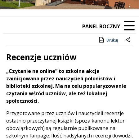
Poprzedni Element
Następny Element
PANEL BOCZNY
Drukuj
Recenzje uczniów
Treść
„Czytanie na online” to szkolna akcja
zainicjowana przez nauczycieli polonistów i
biblioteki szkolnej. Ma na celu popularyzowanie
czytania wśród uczniów, ale też lokalnej
społeczności.
Przygotowane przez uczniów i nauczycieli recenzje
ostatnio przeczytanej książki (spoza kanonu lektur
obowiązkowych) są regularnie publikowane na
szkolnym fanpage. Ilość nadsyłanych recenzji dowodzi,