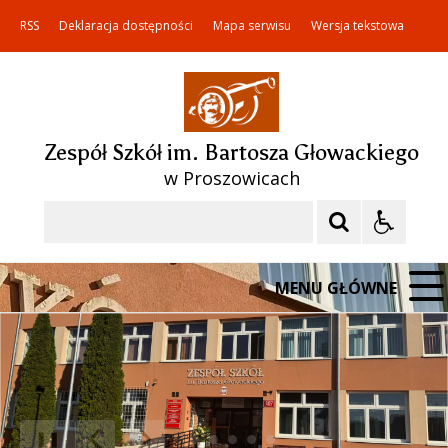
RSS
Deklaracja dostępności
Mapa serwisu
Wersja tekstowa
Zespół Szkół im. Bartosza Głowackiego
w Proszowicach
Szukaj
MENU GŁÓWNE
❚❚