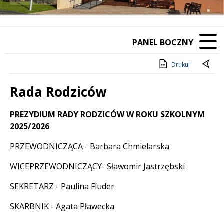
Poprzedni Element
Następny Element
PANEL BOCZNY
Drukuj
Rada Rodziców
Treść
PREZYDIUM RADY RODZICÓW W ROKU SZKOLNYM
2025/2026
PRZEWODNICZĄCA - Barbara Chmielarska
WICEPRZEWODNICZĄCY- Sławomir Jastrzębski
SEKRETARZ - Paulina Fluder
SKARBNIK - Agata Pławecka