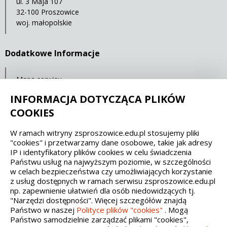
ul. 3 Maja 107
32-100 Proszowice
woj. małopolskie
Dodatkowe Informacje
Mapa serwisu
Statystyki oglądalności
INFORMACJA DOTYCZĄCA PLIKÓW
COOKIES
Spełniamy standardy dostępności oraz W3C
W ramach witryny zsproszowice.edu.pl stosujemy pliki
"cookies" i przetwarzamy dane osobowe, takie jak adresy
WCAG 2.1
SECTION 508
EAA/EN 301549
IP i identyfikatory plików cookies w celu świadczenia
Państwu usług na najwyższym poziomie, w szczególności
w celach bezpieczeństwa czy umożliwiających korzystanie
IS 5568
z usług dostępnych w ramach serwisu zsproszowice.edu.pl
np. zapewnienie ułatwień dla osób niedowidzących tj.
"Narzędzi dostępności". Więcej szczegółów znajdą
Państwo w naszej
Polityce plików "cookies"
. Mogą
Państwo samodzielnie zarządzać plikami "cookies",