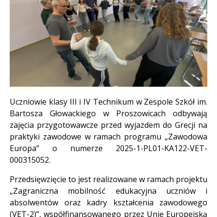
Treść
Uczniowie klasy III i IV Technikum w Zespole Szkół im.
Bartosza Głowackiego w Proszowicach odbywają
zajęcia przygotowawcze przed wyjazdem do Grecji na
praktyki zawodowe w ramach programu „Zawodowa
Europa” o numerze 2025-1-PL01-KA122-VET-
000315052.
Przedsięwzięcie to jest realizowane w ramach projektu
„Zagraniczna mobilność edukacyjna uczniów i
absolwentów oraz kadry kształcenia zawodowego
(VET-2)”, współfinansowanego przez Unię Europejską