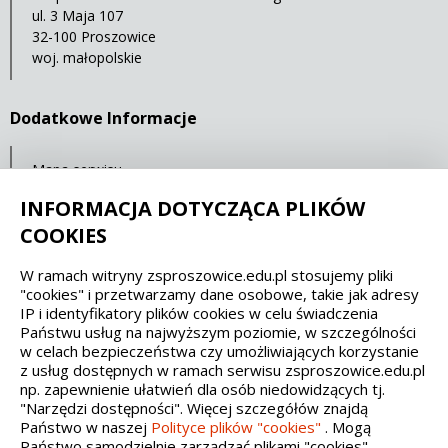
ul. 3 Maja 107
32-100 Proszowice
woj. małopolskie
Dodatkowe Informacje
Mapa serwisu
Statystyki oglądalności
INFORMACJA DOTYCZĄCA PLIKÓW
COOKIES
Spełniamy standardy dostępności oraz W3C
W ramach witryny zsproszowice.edu.pl stosujemy pliki
"cookies" i przetwarzamy dane osobowe, takie jak adresy
WCAG 2.1
SECTION 508
EAA/EN 301549
IP i identyfikatory plików cookies w celu świadczenia
Państwu usług na najwyższym poziomie, w szczególności
w celach bezpieczeństwa czy umożliwiających korzystanie
IS 5568
z usług dostępnych w ramach serwisu zsproszowice.edu.pl
np. zapewnienie ułatwień dla osób niedowidzących tj.
"Narzędzi dostępności". Więcej szczegółów znajdą
Państwo w naszej
Polityce plików "cookies"
. Mogą
Państwo samodzielnie zarządzać plikami "cookies",