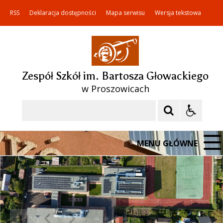
RSS
Deklaracja dostępności
Mapa serwisu
Wersja tekstowa
Zespół Szkół im. Bartosza Głowackiego
w Proszowicach
Szukaj
MENU GŁÓWNE
❚❚